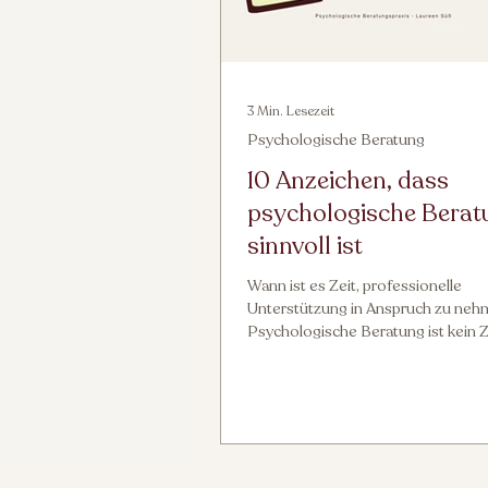
3 Min. Lesezeit
Psychologische Beratung
10 Anzeichen, dass
psychologische Berat
sinnvoll ist
Wann ist es Zeit, professionelle
Unterstützung in Anspruch zu ne
Psychologische Beratung ist kein 
von Schwäche, sondern ein aktiver 
Klarheit zu gewinnen, Belastungen
reduzieren und wieder handlungsfä
werden. In diesem Beitrag erfährst
Anzeichen, bei denen psychologis
Beratung besonders hilfreich sein 