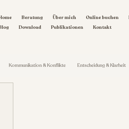
Home
Beratung
Über mich
Online buchen
Blog
Download
Publikationen
Kontakt
Kommunikation & Konflikte
Entscheidung & Klarheit
dheit
Persönlichkeitsentwicklung
Beruf & Karriere